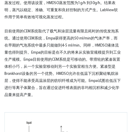
蒸发过程。使用该设置，HMDSO蒸发范围为1g/h 到30g/h。结果表
明，蒸汽以稳定、准确、可重复和良好控制的方式产生。LabView软
件用于简单有效地可视化蒸发过程。
目前使用的CEM系统取代了载气和涂层流量有限且耗时的传统发泡系
统。通过使用CEM系统，Empa获得更高的50 ml/min的气体产率，而
在早期的气泡系统中最多只能做到4-5 ml/min。同样，HMDSO液体流
量也得到提升。Empa的目标是在不久的将来从实验室规模提升到工业
生产规模。Empa目前使用的CEM系统是可移动的。带滑轮的紧凑装置
体积小巧，从一个实验室移动到另一个实验室相当方便。紧凑型是
Bronkhorst设备的另一个优势。HMDSO允许在低温下沉积聚硅氧烷涂
层，使得不能承受高温涂层的纺织纤维成为可能。Empa试图在低压下
进行等离子体聚合，旨在通过促进纤维表面的非均相沉积和减少化学
品量来提高产量。