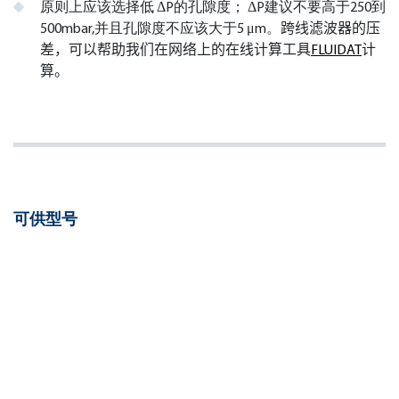
原则上应该选择低 ΔP的孔隙度； ΔP建议不要高于250到
500mbar,并且孔隙度不应该大于5 μm。
跨线滤波器的压
差，可以帮助我们在网络上的在线计算工具
FLUIDAT
计
算。
可供型号
压
内/
绝对
形
型
力
外
压力
式
号
等
接
(µm)
级
口
压
内/
绝对
ultra-
形
型
力
外
压力
low-
式
号
等
接
(µm)
flow
级
口