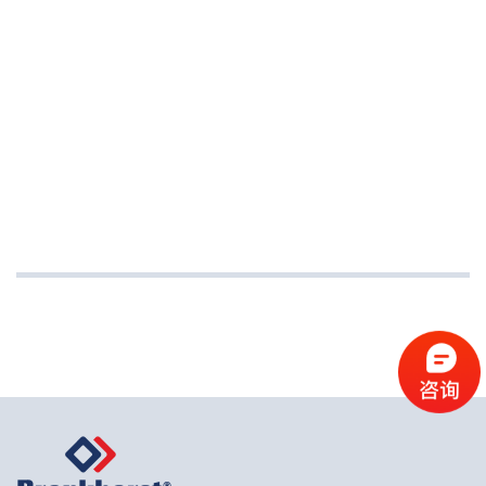
M-
420-
1/4″female
13
200
bar
M-421-13
压
内/
绝对
形
型
力
外
O
压力
式
号
等
接
(µm)
200 bar
级
口
压
内/
1/8″male
绝对
medium-
形
型
力
外
压力
O
flow
式
号
等
接
(µm)
M-
级
口
410-
1/4″male
high-
16
100
flow
M-
bar
M-411-16
412-
2
16
100
100 bar
bar
M-