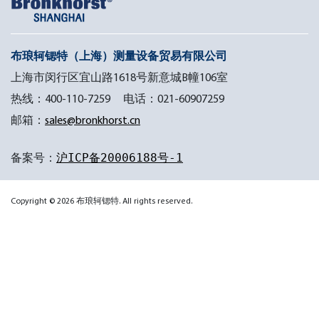
413-
2
16
I
2
100
I
bar
布琅轲锶特（上海）测量设备贸易有限公司
2
1/4″female
上海市闵行区宜山路1618号新意城B幢106室
I
1/8″female
热线：400-110-7259 电话：021-60907259
M-
I
邮箱：
sales@bronkhorst.cn
1/2″female
M-
422-
M-
420-
16
423-
备案号：
沪ICP备20006188号-1
200
1/4″female
16
16
200
bar
200
bar
O
Copyright © 2026 布琅轲锶特. All rights reserved.
bar
M-421-16
O
O
1/4″male
M-
200 bar
1/2″male
1/8″male
412-
M-
17
413-
100 bar
O
M-
17
5