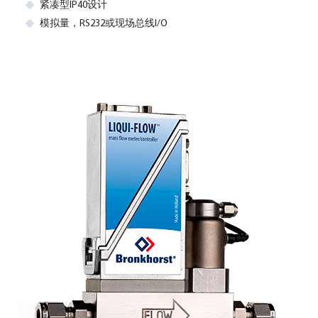
紧凑型IP40设计
模拟量，RS232或现场总线I/O